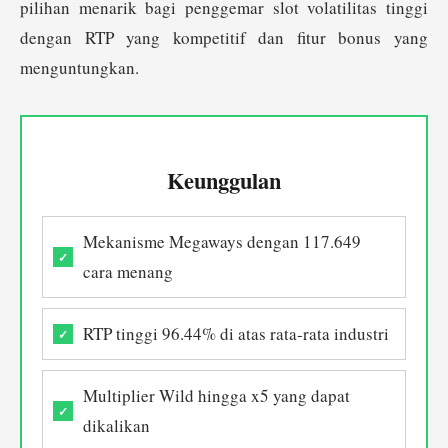
pilihan menarik bagi penggemar slot volatilitas tinggi
dengan RTP yang kompetitif dan fitur bonus yang
menguntungkan.
Keunggulan
Mekanisme Megaways dengan 117.649
cara menang
RTP tinggi 96.44% di atas rata-rata industri
Multiplier Wild hingga x5 yang dapat
dikalikan