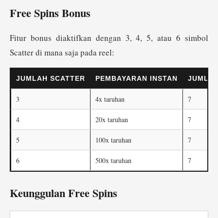
Free Spins Bonus
Fitur bonus diaktifkan dengan 3, 4, 5, atau 6 simbol
Scatter di mana saja pada reel:
JUMLAH SCATTER
PEMBAYARAN INSTAN
JUMLAH
3
4x taruhan
7
4
20x taruhan
7
5
100x taruhan
7
6
500x taruhan
7
Keunggulan Free Spins