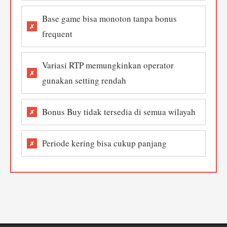
Base game bisa monoton tanpa bonus
frequent
Variasi RTP memungkinkan operator
gunakan setting rendah
Bonus Buy tidak tersedia di semua wilayah
Periode kering bisa cukup panjang