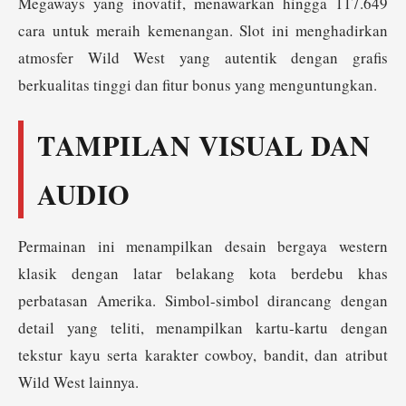
Megaways yang inovatif, menawarkan hingga 117.649
cara untuk meraih kemenangan. Slot ini menghadirkan
atmosfer Wild West yang autentik dengan grafis
berkualitas tinggi dan fitur bonus yang menguntungkan.
TAMPILAN VISUAL DAN
AUDIO
Permainan ini menampilkan desain bergaya western
klasik dengan latar belakang kota berdebu khas
perbatasan Amerika. Simbol-simbol dirancang dengan
detail yang teliti, menampilkan kartu-kartu dengan
tekstur kayu serta karakter cowboy, bandit, dan atribut
Wild West lainnya.