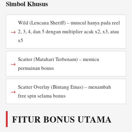
Simbol Khusus
Wild (Lencana Sheriff) – muncul hanya pada reel
2, 3, 4, dan 5 dengan multiplier acak x2, x3, atau
x5
Scatter (Matahari Terbenam) – memicu
permainan bonus
Scatter Overlay (Bintang Emas) – menambah
free spin selama bonus
FITUR BONUS UTAMA