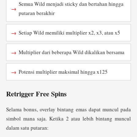
Semua Wild menjadi sticky dan bertahan hingga
putaran berakhir
Setiap Wild memiliki multiplier x2, x3, atau x5
Multiplier dari beberapa Wild dikalikan bersama
Potensi multiplier maksimal hingga x125
Retrigger Free Spins
Selama bonus, overlay bintang emas dapat muncul pada
simbol mana saja. Ketika 2 atau lebih bintang muncul
dalam satu putaran: