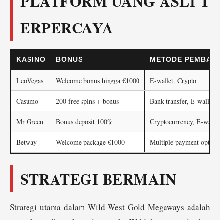
PLATFORM UANG ASLI T
ERPERCAYA
KASINO
BONUS
METODE PEMBAY
LeoVegas
Welcome bonus hingga €1000
E-wallet, Crypto
Casumo
200 free spins + bonus
Bank transfer, E-wallet
Mr Green
Bonus deposit 100%
Cryptocurrency, E-wallet
Betway
Welcome package €1000
Multiple payment option
STRATEGI BERMAIN
Strategi utama dalam Wild West Gold Megaways adalah