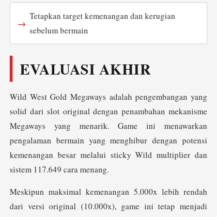
Tetapkan target kemenangan dan kerugian
sebelum bermain
EVALUASI AKHIR
Wild West Gold Megaways adalah pengembangan yang
solid dari slot original dengan penambahan mekanisme
Megaways yang menarik. Game ini menawarkan
pengalaman bermain yang menghibur dengan potensi
kemenangan besar melalui sticky Wild multiplier dan
sistem 117.649 cara menang.
Meskipun maksimal kemenangan 5.000x lebih rendah
dari versi original (10.000x), game ini tetap menjadi