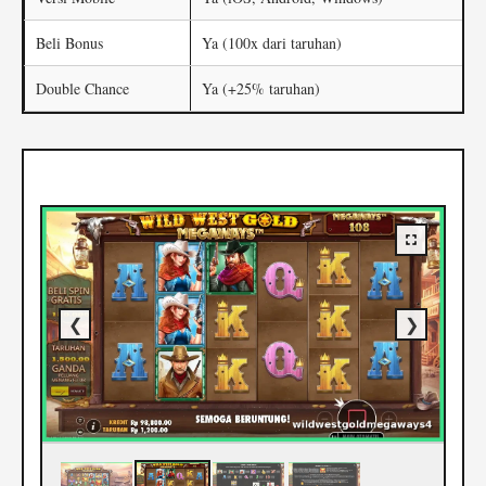
Beli Bonus
Ya (100x dari taruhan)
Double Chance
Ya (+25% taruhan)
❮
❯