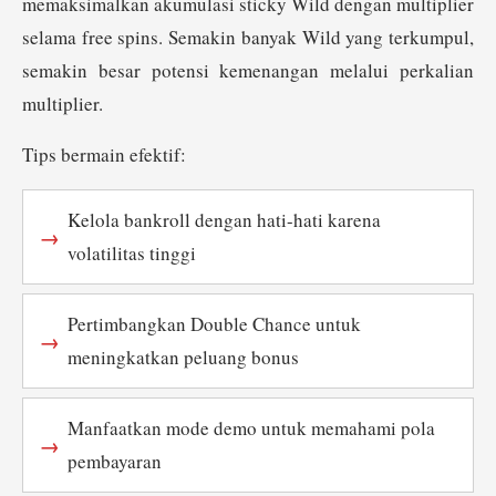
memaksimalkan akumulasi sticky Wild dengan multiplier
selama free spins. Semakin banyak Wild yang terkumpul,
semakin besar potensi kemenangan melalui perkalian
multiplier.
Tips bermain efektif:
Kelola bankroll dengan hati-hati karena
volatilitas tinggi
Pertimbangkan Double Chance untuk
meningkatkan peluang bonus
Manfaatkan mode demo untuk memahami pola
pembayaran