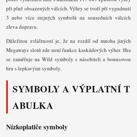
při plně obsazených válcích. Výhry se tvoří při vypadnutí
3 nebo více stejných symbolů na sousedních válcích
zleva doprava.
Důležitou zvláštností je, že na rozdíl od mnoha jiných
Megaways slotů zde není funkce kaskádových výher. Hra
se zaměřuje na Wild symboly s násobiteli a bonusovou
hru s lepkavými symboly.
SYMBOLY A VÝPLATNÍ T
ABULKA
Nízkoplatiče symboly