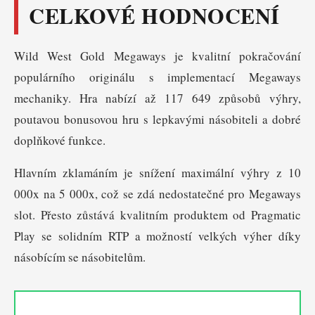
CELKOVÉ HODNOCENÍ
Wild West Gold Megaways je kvalitní pokračování
populárního originálu s implementací Megaways
mechaniky. Hra nabízí až 117 649 způsobů výhry,
poutavou bonusovou hru s lepkavými násobiteli a dobré
doplňkové funkce.
Hlavním zklamáním je snížení maximální výhry z 10
000x na 5 000x, což se zdá nedostatečné pro Megaways
slot. Přesto zůstává kvalitním produktem od Pragmatic
Play se solidním RTP a možností velkých výher díky
násobícím se násobitelům.