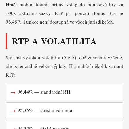
Hráči mohou koupit přímý vstup do bonusové hry za
100x aktuální sázky. RTP při použití Bonus Buy je
96,45%. Funkce není dostupná ve všech jurisdikcích.
RTP A VOLATILITA
Slot má vysokou volatilitu (5 z 5), což znamená vzácné,
ale potenciálně velké výplaty. Hra nabízí několik variant
RTP:
96,44% — standardní RTP
95,35% — střední varianta
94,32% — nízká varianta