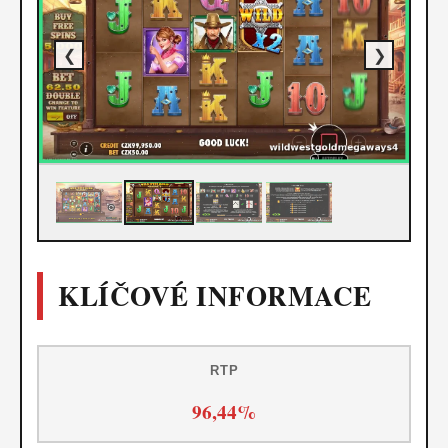
❮
❯
KLÍČOVÉ INFORMACE
RTP
96,44%