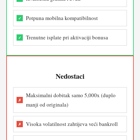
Potpuna mobilna kompatibilnost
Trenutne isplate pri aktivaciji bonusa
Nedostaci
Maksimalni dobitak samo 5,000x (duplo
manji od originala)
Visoka volatilnost zahtijeva veći bankroll