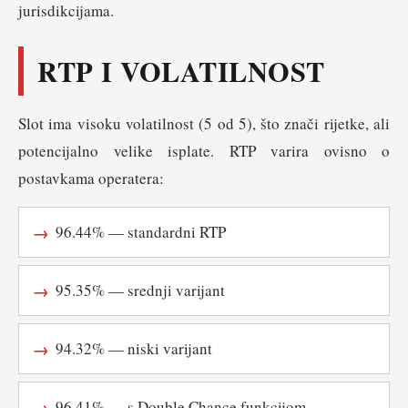
jurisdikcijama.
RTP I VOLATILNOST
Slot ima visoku volatilnost (5 od 5), što znači rijetke, ali
potencijalno velike isplate. RTP varira ovisno o
postavkama operatera:
96.44% — standardni RTP
95.35% — srednji varijant
94.32% — niski varijant
96.41% — s Double Chance funkcijom