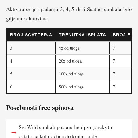
Aktivira se pri padanju 3, 4, 5 ili 6 Scatter simbola bilo
gdje na kolutovima.
BROJ SCATTER-A
TRENUTNA ISPLATA
BROJ FRE
3
4x od uloga
7
4
20x od uloga
7
5
100x od uloga
7
6
500x od uloga
7
Posebnosti free spinova
Svi Wild simboli postaju ljepljivi (sticky) i
ostaju na kolutovima do kraja runde