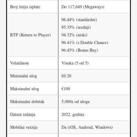
Broj linija isplate
Do 117,649 (Megaways)
96.44% (standardni)
95.35% (srednji)
RTP (Return to Player)
94.32% (niski)
96.41% (s Double Chance)
96.45% (Bonus Buy)
Volatilnost
Visoka (5 od 5)
Minimalni ulog
€0.20
Maksimalni ulog
€100
Maksimalni dobitak
5,000x od uloga
Datum izdanja
2022. godina
Mobilna verzija
Da (iOS, Android, Windows)