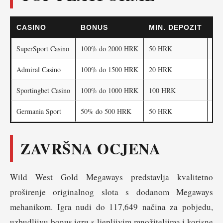
CASINO
BONUS
MIN. DEPOZIT
O
SuperSport Casino
100% do 2000 HRK
50 HRK
9.5
Admiral Casino
100% do 1500 HRK
20 HRK
9/1
Sportingbet Casino
100% do 1000 HRK
100 HRK
8.5
Germania Sport
50% do 500 HRK
50 HRK
8/1
ZAVRŠNA OCJENA
Wild West Gold Megaways predstavlja kvalitetno
proširenje originalnog slota s dodanom Megaways
mehanikom. Igra nudi do 117,649 načina za pobjedu,
uzbudljivu bonus igru s ljepljivim množiteljima i korisne