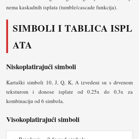
nema kaskadnih isplata (tumble/cascade funkcija).
SIMBOLI I TABLICA ISPL
ATA
Niskoplatirajući simboli
Kartaški simboli 10, J, Q, K, A izvedeni su s drvenom
teksturom i donose isplate od 0.25x do 0.3x za
kombinaciju od 6 simbola.
Visokoplatirajući simboli