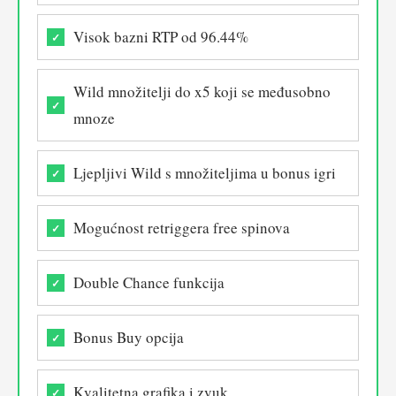
Visok bazni RTP od 96.44%
Wild množitelji do x5 koji se međusobno
mnoze
Ljepljivi Wild s množiteljima u bonus igri
Mogućnost retriggera free spinova
Double Chance funkcija
Bonus Buy opcija
Kvalitetna grafika i zvuk