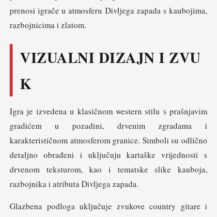
prenosi igrače u atmosferu Divljega zapada s kaubojima,
razbojnicima i zlatom.
VIZUALNI DIZAJN I ZVU
K
Igra je izvedena u klasičnom western stilu s prašnjavim
gradićem u pozadini, drvenim zgradama i
karakterističnom atmosferom granice. Simboli su odlično
detaljno obrađeni i uključuju kartaške vrijednosti s
drvenom teksturom, kao i tematske slike kauboja,
razbojnika i atributa Divljega zapada.
Glazbena podloga uključuje zvukove country gitare i