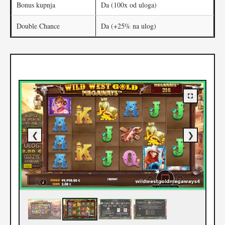
Bonus kupnja
Da (100x od uloga)
Double Chance
Da (+25% na ulog)
❮
❯