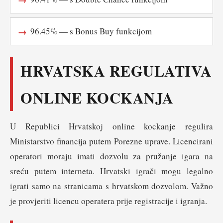
96.45% — s Bonus Buy funkcijom
HRVATSKA REGULATIVA
ONLINE KOCKANJA
U Republici Hrvatskoj online kockanje regulira
Ministarstvo financija putem Porezne uprave. Licencirani
operatori moraju imati dozvolu za pružanje igara na
sreću putem interneta. Hrvatski igrači mogu legalno
igrati samo na stranicama s hrvatskom dozvolom. Važno
je provjeriti licencu operatera prije registracije i igranja.