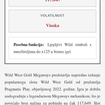
VOLATILNOST
Visoka
Posebna funkcija:
Ljepljivi Wild simboli s
množiteljima do x125 u bonus igri
Wild West Gold Megaways predstavlja napredno izdanje
popularnoga slota Wild West Gold od pružatelja
Pragmatic Play, objavljenog 2022. godine. Igra je dobila
nadogradnju s legendarnom Megaways mehanikom, što je
povećalo broj načina za pobjedu na čak 117,649. Slot