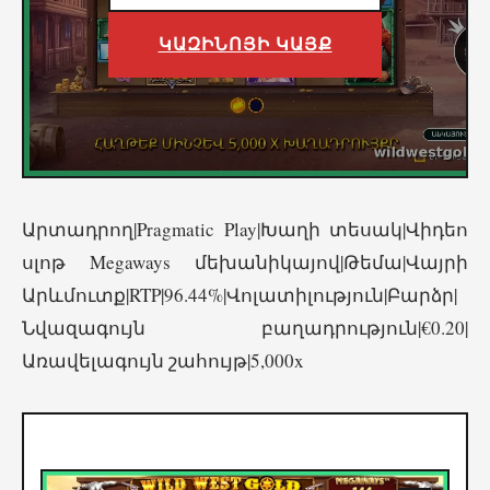
ԿԱԶԻՆՈՅԻ ԿԱՅՔ
Արտադրող|Pragmatic Play|Խաղի տեսակ|Վիդեո
սլոթ Megaways մեխանիկայով|Թեմա|Վայրի
Արևմուտք|RTP|96.44%|Վոլատիլություն|Բարձր|
Նվազագույն բաղադրություն|€0.20|
Առավելագույն շահույթ|5,000x