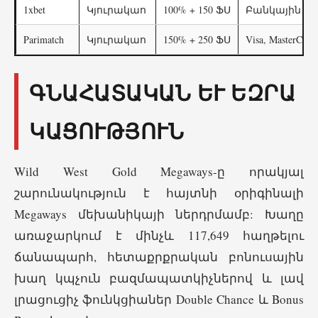
1xbet
Կյուրակաո
100% + 150 ՖՍ
Բանկային ք
Parimatch
Կյուրակաո
150% + 250 ՖՍ
Visa, MasterCar
ԳՆԱՀԱՏԱԿԱՆ ԵՒ ԵԶՐԱԿ
ԱՑՈՒԹՅՈՒՆ
Wild West Gold Megaways-ը որակյալ
շարունակություն է հայտնի օրիգինալի
Megaways մեխանիկայի ներդրմամբ: Խաղը
առաջարկում է մինչև 117,649 հաղթելու
ճանապարհ, հետաքրքրական բոնուսային
խաղ կպչուն բազմապատկիչներով և լավ
լրացուցիչ ֆունկցիաներ Double Chance և Bonus