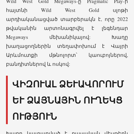
Wild West Gold Megaways-ը Pragmatic Play-ի
հայտնի Wild West Gold սլոթի
արդիականացված տարբերակն է, որը 2022
թվականին արտոնագրվել է լեգենդար
Megaways մեխանիկայով: Խաղը
խաղացողներին տեղափոխում է Վայրի
Արևմուտքի մթնոլորտ՝ կաուբոյներով,
բանդիտներով և ոսկով:
ՎԻԶՈՒԱԼ ՁԵՒԱՎՈՐՈՒՄ ԵՒ
ՁԱՅՆԱՅԻՆ ՈՒՂԵԿՑՈՒ
ԹՅՈՒՆ
Խաղը կատարված է դասական վեսթերն