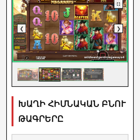
❮
❯
ԽԱՂԻ ՀԻՄՆԱԿԱՆ ԲՆՈՒ
ԹԱԳՐԵՐԸ