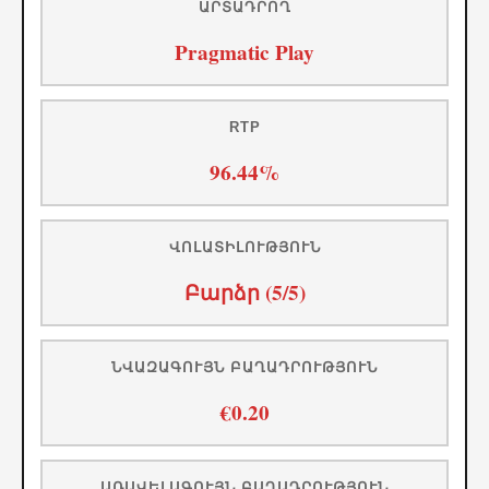
ԱՐՏԱԴՐՈՂ
Pragmatic Play
RTP
96.44%
ՎՈԼԱՏԻԼՈՒԹՅՈՒՆ
Բարձր (5/5)
ՆՎԱԶԱԳՈՒՅՆ ԲԱՂԱԴՐՈՒԹՅՈՒՆ
€0.20
ԱՌԱՎԵԼԱԳՈՒՅՆ ԲԱՂԱԴՐՈՒԹՅՈՒՆ