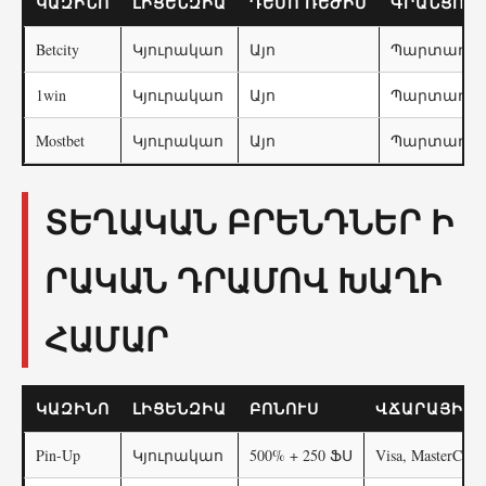
ԿԱԶԻՆՈ
ԼԻՑԵՆԶԻԱ
ԴԵՄՈ ՌԵԺԻՄ
ԳՐԱՆՑՈՒ
Betcity
Կյուրակաո
Այո
Պարտադիր 
1win
Կյուրակաո
Այո
Պարտադիր 
Mostbet
Կյուրակաո
Այո
Պարտադիր 
ՏԵՂԱԿԱՆ ԲՐԵՆԴՆԵՐ Ի
ՐԱԿԱՆ ԴՐԱՄՈՎ ԽԱՂԻ
ՀԱՄԱՐ
ԿԱԶԻՆՈ
ԼԻՑԵՆԶԻԱ
ԲՈՆՈՒՍ
ՎՃԱՐԱՅԻՆ 
Pin-Up
Կյուրակաո
500% + 250 ՖՍ
Visa, MasterCard,