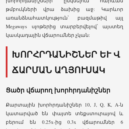
խորհրդանիշների ընկնելուն հարևան
թմբուկների վրա ձախից աջ: Կարևոր
առանձնահատկություն՝ բազմաթիվ այլ
Megaways սլոթերից տարբերվելով՝ այստեղ
կասկադային վճարումներ չկան:
ԽՈՐՀՐԴԱՆԻՇՆԵՐ ԵՒ ՎՃ
ԱՐՄԱՆ ԱՂՅՈՒՍԱԿ
Ցածր վճարող խորհրդանիշներ
Քարտային խորհրդանիշներ 10, J, Q, K, A-ն
կատարված են փայտե տեքստուրայով և
բերում են 0.25x-ից 0.3x վճարումներ 6