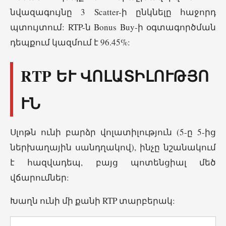
նվազագույնը 3 Scatter-ի ընկնելը հաջորդ
պտույտում: RTP-ն Bonus Buy-ի օգտագործման
դեպքում կազմում է 96.45%:
RTP ԵՒ ՎՈԼԱՏԻԼՈՒԹՅՈՒ
Ն
Սլոթն ունի բարձր վոլատիլություն (5-ը 5-ից
ներխաղային սանդղակով), ինչը նշանակում
է հազվադեպ, բայց պոտենցիալ մեծ
վճարումներ:
Խաղն ունի մի քանի RTP տարբերակ: