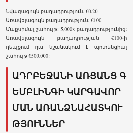
Նվազագույն բաղադրություն: €0.20
Առավելագույն բաղադրություն: €100
Մաքսիմալ շահույթ: 5,000x բաղադրությունից:
Առավելագույն բաղադրության €100-ի
դեպքում դա նշանակում է պոտենցիալ
շահույթ €500,000:
ԱԴՐԲԵՋԱՆԻ ԱՌՑԱՆՑ Գ
ԵՄԲԼԻՆԳԻ ԿԱՐԳԱՎՈՐ
ՄԱՆ ԱՌԱՆՁՆԱՀԱՏԿՈՒ
ԹՅՈՒՆՆԵՐ